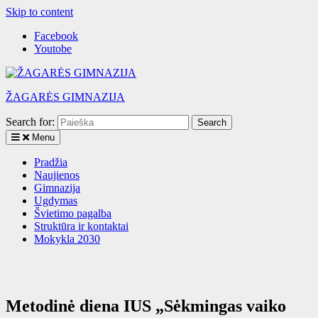
Skip to content
Facebook
Youtobe
ŽAGARĖS GIMNAZIJA
Search for:
Menu
Pradžia
Naujienos
Gimnazija
Ugdymas
Švietimo pagalba
Struktūra ir kontaktai
Mokykla 2030
Metodinė diena IUS „Sėkmingas vaiko