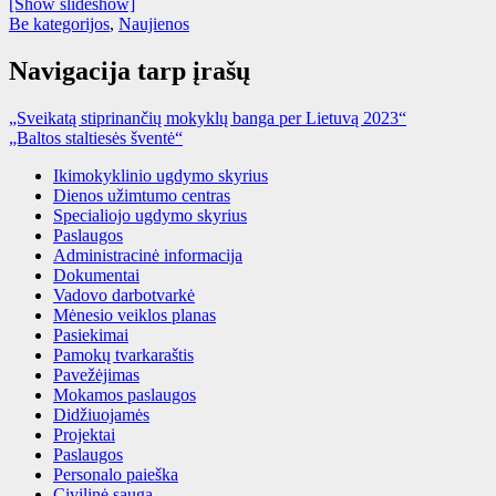
[Show slideshow]
Be kategorijos
,
Naujienos
Navigacija tarp įrašų
„Sveikatą stiprinančių mokyklų banga per Lietuvą 2023“
„Baltos staltiesės šventė“
Ikimokyklinio ugdymo skyrius
Dienos užimtumo centras
Specialiojo ugdymo skyrius
Paslaugos
Administracinė informacija
Dokumentai
Vadovo darbotvarkė
Mėnesio veiklos planas
Pasiekimai
Pamokų tvarkaraštis
Pavežėjimas
Mokamos paslaugos
Didžiuojamės
Projektai
Paslaugos
Personalo paieška
Civilinė sauga