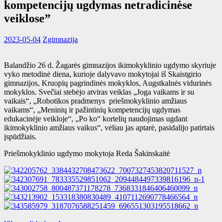
kompetencijų ugdymas netradicinėse
veiklose”
2023-05-04
Zgimnazija
Balandžio 26 d. Žagarės gimnazijos ikimokyklinio ugdymo skyriuje
vyko metodinė diena, kurioje dalyvavo mokytojai iš Skaistgirio
gimnazijos, Kruopių pagrindinės mokyklos, Augstkalnės vidurinės
mokyklos. Svečiai stebėjo atviras veiklas „Joga vaikams ir su
vaikais“, „Robotikos pradmenys priešmokyklinio amžiaus
vaikams“, „Meninių ir pažintinių kompetencijų ugdymas
edukacinėje veikloje“, „Po ko“ kortelių naudojimas ugdant
ikimokyklinio amžiaus vaikus“, vėliau jas aptarė, pasidalijo patirtais
įspūdžiais.
Priešmokyklinio ugdymo mokytoja Reda Šakinskaitė