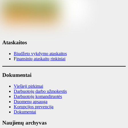
Ataskaitos
Biudžeto vykdymo ataskaitos
F
inansinių ataskaitų rinkiniai
Dokumentai
Viešieji pirkimai
Darbuotojų darbo užmokestis
Darbuotojų komandiruotės
Duomenų apsauga
Korupcijos prevencija
Dokumentai
Naujienų archyvas