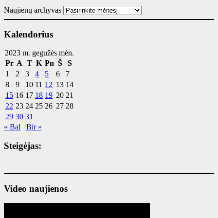
Naujienų archyvas
Kalendorius
2023 m. gegužės mėn.
Pr
A
T
K
Pn
Š
S
1
2
3
4
5
6
7
8
9
10
11
12
13
14
15
16
17
18
19
20
21
22
23
24
25
26
27
28
29
30
31
« Bal
Bir »
Steigėjas:
Video naujienos