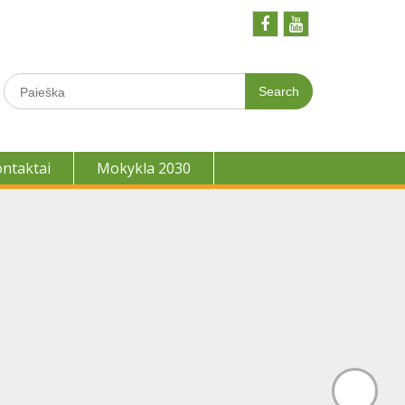
Facebook
Youtobe
Search
for:
ontaktai
Mokykla 2030