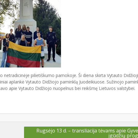
o netradicinėje pilietiškumo pamokoje. Ši diena skirta Vytauto Didžioj
iniai aplankė Vytauto Didžiojo paminklą Juodeikiuose. Sužinojo pamin
utavo apie Vytauto Didžiojo nuopelnus bei reikšmę Lietuvos valstybei.
Rugsėjo 13 d. – transliacija tėvams apie Gy
įgūdžių pro