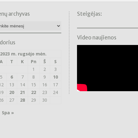
enų archyvas
Steigėjas:
nų
as
Video naujienos
dorius
2023 m. rugsėjo mėn.
A
T
K
Pn
Š
S
1
2
3
5
6
7
8
9
10
12
13
14
15
16
17
19
20
21
22
23
24
26
27
28
29
30
Spa »