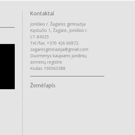
Kontaktai
Joniškio r. Žagarės gimnazija
Kęstučio 1, Žagarė, Joniškio r.
LT-84325
Tel./fax. +370 426 60872
zagaresgimnazija@gmail.com
Duomenys kaupiami juridinių
asmenų registre
Kodas 190565388
Žemėlapis