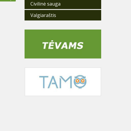
Civilinė sauga
Valgiaraštis