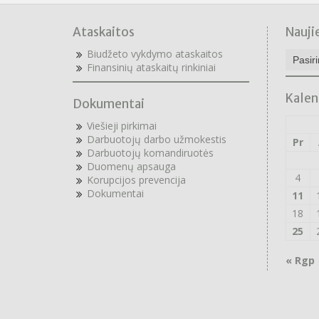
Ataskaitos
Nauji
Naujie
Biudžeto vykdymo ataskaitos
archyv
F
inansinių ataskaitų rinkiniai
Kalen
Dokumentai
Viešieji pirkimai
Darbuotojų darbo užmokestis
Pr
Darbuotojų komandiruotės
Duomenų apsauga
4
Korupcijos prevencija
Dokumentai
11
18
25
« Rgp