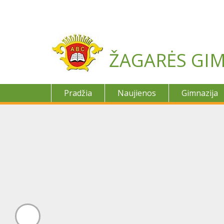
Skip
to
content
ŽAGARĖS GIM
Pradžia
Naujienos
Gimnazija