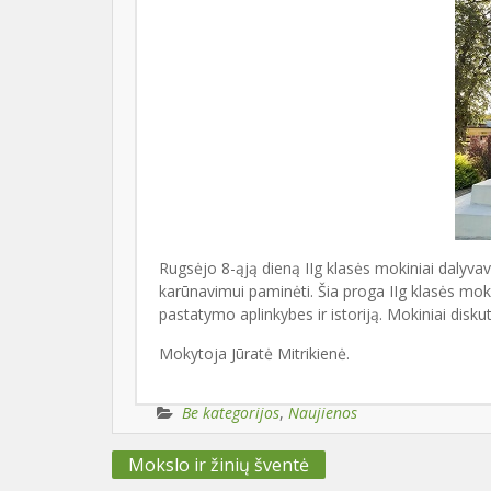
Rugsėjo 8-ąją dieną IIg klasės mokiniai dalyvav
karūnavimui paminėti. Šia proga IIg klasės mok
pastatymo aplinkybes ir istoriją. Mokiniai disk
Mokytoja Jūratė Mitrikienė.
Be kategorijos
,
Naujienos
Navigacija
Mokslo ir žinių šventė
tarp