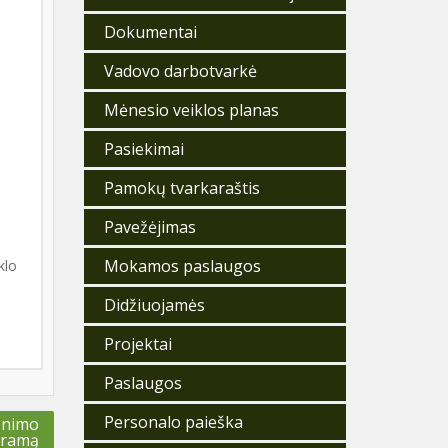
Dokumentai
Vadovo darbotvarkė
Mėnesio veiklos planas
Pasiekimai
Pamokų tvarkaraštis
Pavežėjimas
i
Mokamos paslaugos
klo
Didžiuojamės
Projektai
Paslaugos
Personalo paieška
venimo
gramą