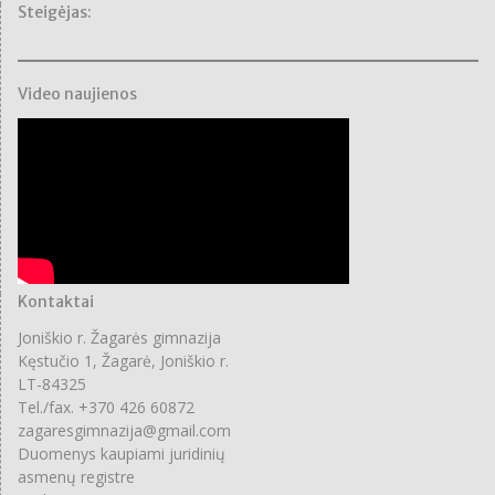
Steigėjas:
Video naujienos
Kontaktai
Joniškio r. Žagarės gimnazija
Kęstučio 1, Žagarė, Joniškio r.
LT-84325
Tel./fax. +370 426 60872
zagaresgimnazija@gmail.com
Duomenys kaupiami juridinių
asmenų registre