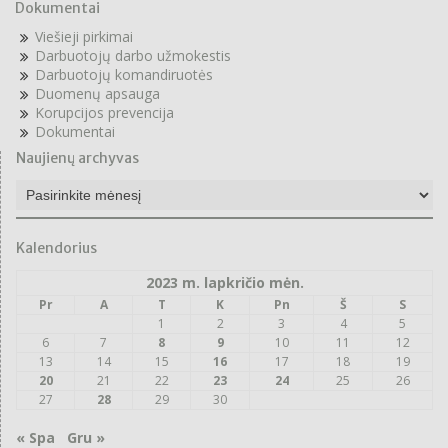
Dokumentai
Viešieji pirkimai
Darbuotojų darbo užmokestis
Darbuotojų komandiruotės
Duomenų apsauga
Korupcijos prevencija
Dokumentai
Naujienų archyvas
Naujienų
archyvas
Kalendorius
2023 m. lapkričio mėn.
Pr
A
T
K
Pn
Š
S
1
2
3
4
5
6
7
8
9
10
11
12
13
14
15
16
17
18
19
20
21
22
23
24
25
26
27
28
29
30
« Spa
Gru »