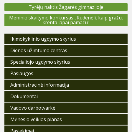
Navigacija
Tyrėjų naktis Žagarės gimnazijoje
tarp
įrašų
Meninio skaitymo konkursas „Rudenėli, kaip gražu,
krenta lapai pamažu“
Ikimokyklinio ugdymo skyrius
Dienos užimtumo centras
Nuo 2026 m. kovo 2 d. prasideda centralizuotas mokinių
Specialiojo ugdymo skyrius
priėmimas į Joniškio r. Žagarės gimnaziją, prašymai bus
priimami per Centralizuotą priėmimo informacinę sistemą
Paslaugos
(CPIS).
Administracinė informacija
Informuojame, kad nuo 2026 metų kovo 2 d. Joniškio
rajono savivaldybėje mokinių priėmimas į visas ugdymo
Dokumentai
įstaigas bus vykdomas tik per Centralizuotą priėmimo
informavimo sistemą (CPIS).
Vadovo darbotvarkė
Vaikų priėmimo į Joniškio rajono savivaldybės švietimo
Mėnesio veiklos planas
įstaigų ikimokyklinio ugdymo grupes tvarkos aprašas
Pasiekimai