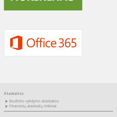
patikrinti deklaruotą gyvenamąją vietą,
įsitikinti, kad visi duomenys yra teisingi.
Jeigu kiltų klausimų dėl prašymo pildymo, prašome kreiptis į
gimnazijos administraciją +37061007011 ar raštvedę +370
426 60872.
Ataskaitos
Biudžeto vykdymo ataskaitos
F
inansinių ataskaitų rinkiniai