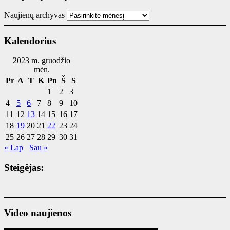
Naujienų archyvas
Kalendorius
2023 m. gruodžio
mėn.
Pr
A
T
K
Pn
Š
S
1
2
3
4
5
6
7
8
9
10
11
12
13
14
15
16
17
18
19
20
21
22
23
24
25
26
27
28
29
30
31
« Lap
Sau »
Steigėjas:
Video naujienos