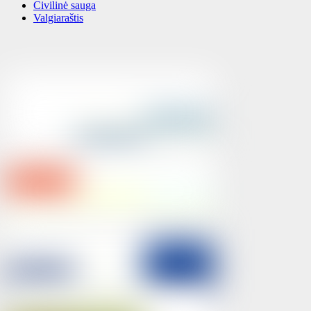
Civilinė sauga
Valgiaraštis