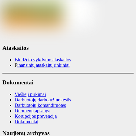
Ataskaitos
Biudžeto vykdymo ataskaitos
F
inansinių ataskaitų rinkiniai
Dokumentai
Viešieji pirkimai
Darbuotojų darbo užmokestis
Darbuotojų komandiruotės
Duomenų apsauga
Korupcijos prevencija
Dokumentai
Naujienų archyvas