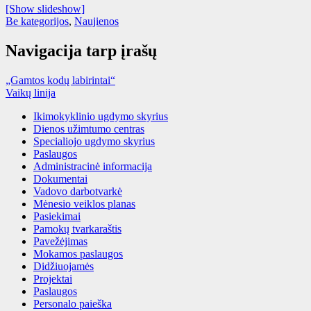
[Show slideshow]
Be kategorijos
,
Naujienos
Navigacija tarp įrašų
„Gamtos kodų labirintai“
Vaikų linija
Ikimokyklinio ugdymo skyrius
Dienos užimtumo centras
Specialiojo ugdymo skyrius
Paslaugos
Administracinė informacija
Dokumentai
Vadovo darbotvarkė
Mėnesio veiklos planas
Pasiekimai
Pamokų tvarkaraštis
Pavežėjimas
Mokamos paslaugos
Didžiuojamės
Projektai
Paslaugos
Personalo paieška