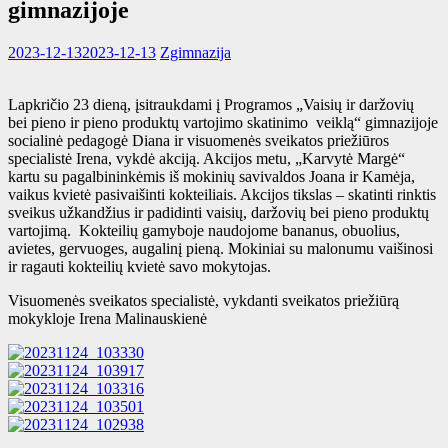
gimnazijoje
2023-12-13
2023-12-13
Zgimnazija
Lapkričio 23 dieną, įsitraukdami į Programos „Vaisių ir daržovių
bei pieno ir pieno produktų vartojimo skatinimo veiklą“ gimnazijoje
socialinė pedagogė Diana ir visuomenės sveikatos priežiūros
specialistė Irena, vykdė akciją. Akcijos metu, „Karvytė Margė“
kartu su pagalbininkėmis iš mokinių savivaldos Joana ir Kamėja,
vaikus kvietė pasivaišinti kokteiliais. Akcijos tikslas – skatinti rinktis
sveikus užkandžius ir padidinti vaisių, daržovių bei pieno produktų
vartojimą. Kokteilių gamyboje naudojome bananus, obuolius,
avietes, gervuoges, augalinį pieną. Mokiniai su malonumu vaišinosi
ir ragauti kokteilių kvietė savo mokytojas.
Visuomenės sveikatos specialistė, vykdanti sveikatos priežiūrą
mokykloje Irena Malinauskienė