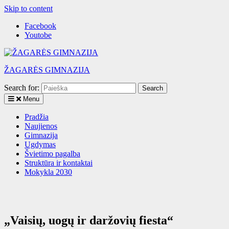
Skip to content
Facebook
Youtobe
ŽAGARĖS GIMNAZIJA
Search for:
Menu
Pradžia
Naujienos
Gimnazija
Ugdymas
Švietimo pagalba
Struktūra ir kontaktai
Mokykla 2030
„Vaisių, uogų ir daržovių fiesta“