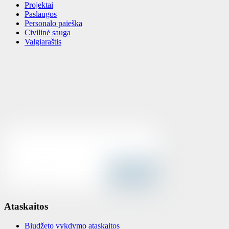
Projektai
Paslaugos
Personalo paieška
Civilinė sauga
Valgiaraštis
Ataskaitos
Biudžeto vykdymo ataskaitos