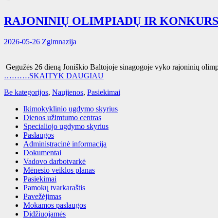
RAJONINIŲ OLIMPIADŲ IR KONKUR
2026-05-26
Zgimnazija
Gegužės 26 dieną Joniškio Baltojoje sinagogoje vyko rajoninių olimp
……….SKAITYK DAUGIAU
Be kategorijos
,
Naujienos
,
Pasiekimai
Ikimokyklinio ugdymo skyrius
Dienos užimtumo centras
Specialiojo ugdymo skyrius
Paslaugos
Administracinė informacija
Dokumentai
Vadovo darbotvarkė
Mėnesio veiklos planas
Pasiekimai
Pamokų tvarkaraštis
Pavežėjimas
Mokamos paslaugos
Didžiuojamės