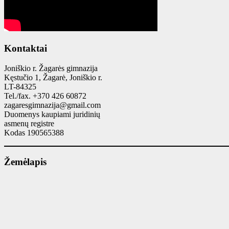
Kontaktai
Joniškio r. Žagarės gimnazija
Kęstučio 1, Žagarė, Joniškio r.
LT-84325
Tel./fax. +370 426 60872
zagaresgimnazija@gmail.com
Duomenys kaupiami juridinių
asmenų registre
Kodas 190565388
Žemėlapis