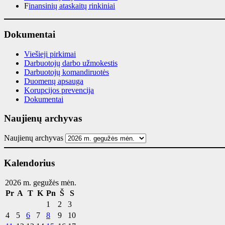
F
inansinių ataskaitų rinkiniai
Dokumentai
Viešieji pirkimai
Darbuotojų darbo užmokestis
Darbuotojų komandiruotės
Duomenų apsauga
Korupcijos prevencija
Dokumentai
Naujienų archyvas
Naujienų archyvas
Kalendorius
2026 m. gegužės mėn.
Pr
A
T
K
Pn
Š
S
1
2
3
4
5
6
7
8
9
10