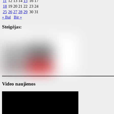
11
12
13
14
15
16
17
18
19
20
21
22
23
24
25
26
27
28
29
30
31
« Bal
Bir »
Steigėjas:
Video naujienos