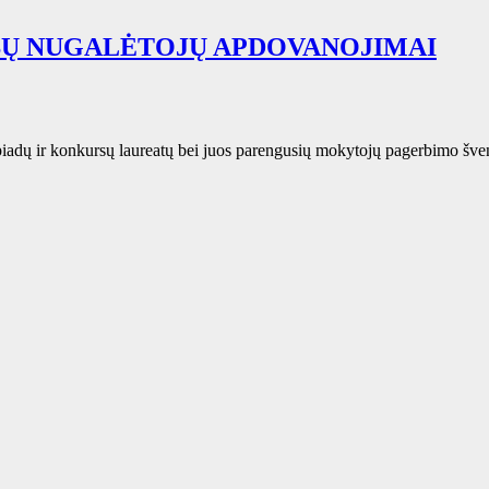
SŲ NUGALĖTOJŲ APDOVANOJIMAI
iadų ir konkursų laureatų bei juos parengusių mokytojų pagerbimo šven