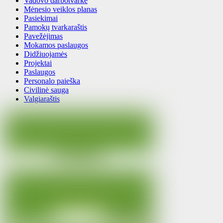
Vadovo darbotvarkė
Mėnesio veiklos planas
Pasiekimai
Pamokų tvarkaraštis
Pavežėjimas
Mokamos paslaugos
Didžiuojamės
Projektai
Paslaugos
Personalo paieška
Civilinė sauga
Valgiaraštis