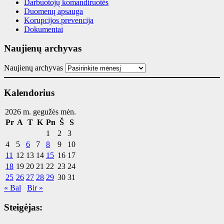
Darbuotojų komandiruotės
Duomenų apsauga
Korupcijos prevencija
Dokumentai
Naujienų archyvas
Naujienų archyvas
Kalendorius
2026 m. gegužės mėn.
Pr
A
T
K
Pn
Š
S
1
2
3
4
5
6
7
8
9
10
11
12
13
14
15
16
17
18
19
20
21
22
23
24
25
26
27
28
29
30
31
« Bal
Bir »
Steigėjas: