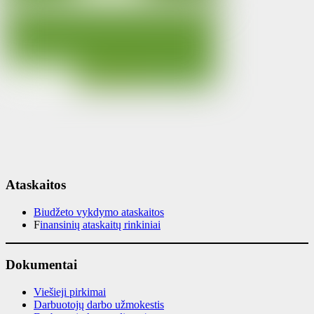
Ataskaitos
Biudžeto vykdymo ataskaitos
F
inansinių ataskaitų rinkiniai
Dokumentai
Viešieji pirkimai
Darbuotojų darbo užmokestis