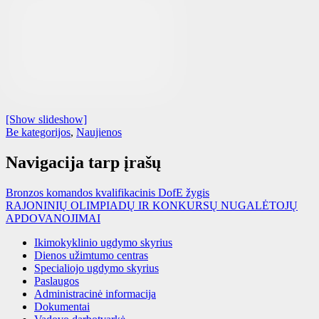
[Show slideshow]
Be kategorijos
,
Naujienos
Navigacija tarp įrašų
Bronzos komandos kvalifikacinis DofE žygis
RAJONINIŲ OLIMPIADŲ IR KONKURSŲ NUGALĖTOJŲ
APDOVANOJIMAI
Ikimokyklinio ugdymo skyrius
Dienos užimtumo centras
Specialiojo ugdymo skyrius
Paslaugos
Administracinė informacija
Dokumentai