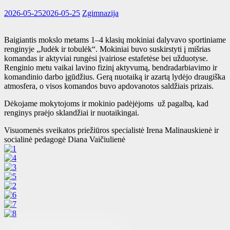
2026-05-25
2026-05-25
Zgimnazija
Baigiantis mokslo metams 1–4 klasių mokiniai dalyvavo sportiniame
renginyje „Judėk ir tobulėk“. Mokiniai buvo suskirstyti į mišrias
komandas ir aktyviai rungėsi įvairiose estafetėse bei užduotyse.
Renginio metu vaikai lavino fizinį aktyvumą, bendradarbiavimo ir
komandinio darbo įgūdžius. Gerą nuotaiką ir azartą lydėjo draugiška
atmosfera, o visos komandos buvo apdovanotos saldžiais prizais.
Dėkojame mokytojoms ir mokinio padėjėjoms už pagalbą, kad
renginys praėjo sklandžiai ir nuotaikingai.
Visuomenės sveikatos priežiūros specialistė Irena Malinauskienė ir
socialinė pedagogė Diana Vaičiulienė