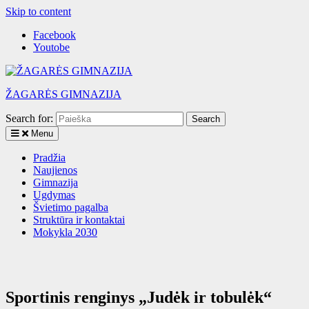
Skip to content
Facebook
Youtobe
ŽAGARĖS GIMNAZIJA
Search for:
Menu
Pradžia
Naujienos
Gimnazija
Ugdymas
Švietimo pagalba
Struktūra ir kontaktai
Mokykla 2030
Sportinis renginys „Judėk ir tobulėk“