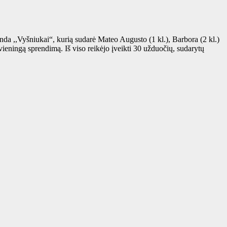
a ,,Vyšniukai“, kurią sudarė Mateo Augusto (1 kl.), Barbora (2 kl.)
ieningą sprendimą. Iš viso reikėjo įveikti 30 užduočių, sudarytų