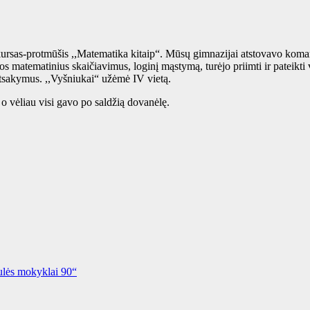
ursas-protmūšis ,,Matematika kitaip“. Mūsų gimnazijai atstovavo komand
 matematinius skaičiavimus, loginį mąstymą, turėjo priimti ir pateikti v
tsakymus. ,,Vyšniukai“ užėmė IV vietą.
 o vėliau visi gavo po saldžią dovanėlę.
ulės mokyklai 90“