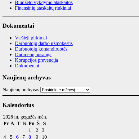
Biudžeto vykdymo ataskaitos
F
inansinių ataskaitų rinkiniai
Dokumentai
Viešieji pirkimai
Darbuotojų darbo užmokestis
Darbuotojų komandiruotės
Duomenų apsauga
Korupcijos prevencija
Dokumentai
Naujienų archyvas
Naujienų archyvas
Kalendorius
2026 m. gegužės mėn.
Pr
A
T
K
Pn
Š
S
1
2
3
4
5
6
7
8
9
10