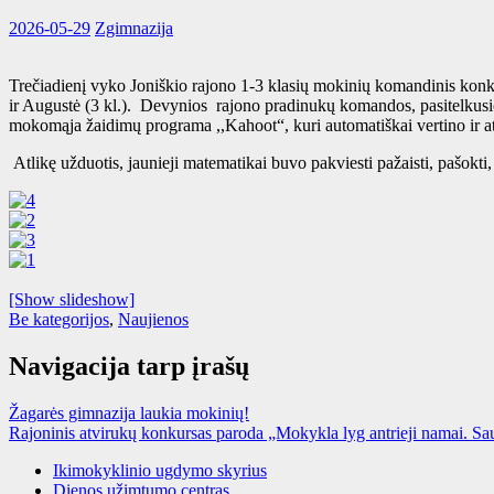
2026-05-29
Zgimnazija
Trečiadienį vyko Joniškio rajono 1-3 klasių mokinių komandinis konk
ir Augustė (3 kl.). Devynios rajono pradinukų komandos, pasitelkusios
mokomąja žaidimų programa ,,Kahoot“, kuri automatiškai vertino ir a
Atlikę užduotis, jaunieji matematikai buvo pakviesti pažaisti, pašokti,
[Show slideshow]
Be kategorijos
,
Naujienos
Navigacija tarp įrašų
Žagarės gimnazija laukia mokinių!
Rajoninis atvirukų konkursas paroda „Mokykla lyg antrieji namai. Sa
Ikimokyklinio ugdymo skyrius
Dienos užimtumo centras