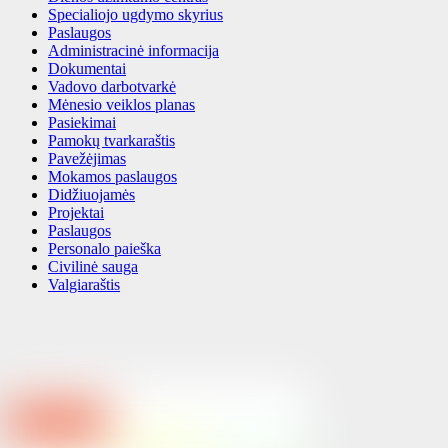
Specialiojo ugdymo skyrius
Paslaugos
Administracinė informacija
Dokumentai
Vadovo darbotvarkė
Mėnesio veiklos planas
Pasiekimai
Pamokų tvarkaraštis
Pavežėjimas
Mokamos paslaugos
Didžiuojamės
Projektai
Paslaugos
Personalo paieška
Civilinė sauga
Valgiaraštis